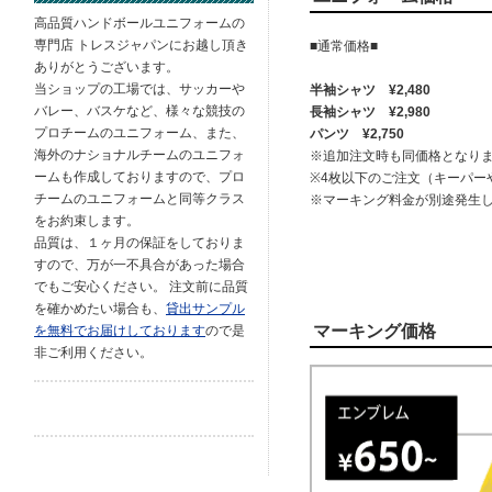
高品質ハンドボールユニフォームの
専門店 トレスジャパンにお越し頂き
■通常価格■
ありがとうございます。
当ショップの工場では、サッカーや
半袖シャツ ¥2,480
バレー、バスケなど、様々な競技の
長袖シャツ ¥2,980
プロチームのユニフォーム、また、
パンツ ¥2,750
海外のナショナルチームのユニフォ
※追加注文時も同価格となり
ームも作成しておりますので、プロ
※4枚以下のご注文（キーパー
チームのユニフォームと同等クラス
※マーキング料金が別途発生
をお約束します。
品質は、１ヶ月の保証をしておりま
すので、万が一不具合があった場合
でもご安心ください。 注文前に品質
を確かめたい場合も、
貸出サンプル
マーキング価格
を無料でお届けしております
ので是
非ご利用ください。